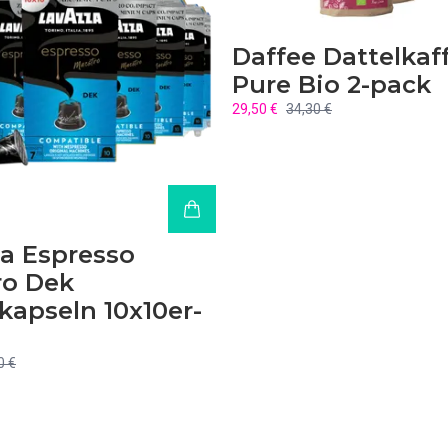
Daffee Dattelkaf
Pure Bio 2-pack
29,50 €
34,30 €
a Espresso
ro Dek
kapseln 10x10er-
0 €