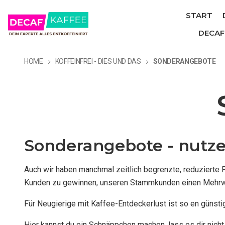
START
DECAF 
HOME
KOFFEINFREI - DIES UND DAS
SONDERANGEBOTE
Sonderangebote - nutze
Auch wir haben manchmal zeitlich begrenzte, reduzierte
Kunden zu gewinnen, unseren Stammkunden einen Mehrwer
Für Neugierige mit Kaffee-Entdeckerlust ist so en günsti
Hier kannst du ein Schnäppchen machen, lass es dir nich