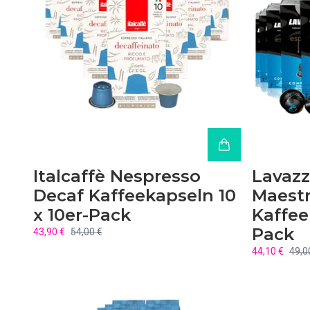
Italcaffè Nespresso
Lavazz
Decaf Kaffeekapseln 10
Maest
x 10er-Pack
Kaffee
Pack
43,90 €
54,00 €
44,10 €
49,0